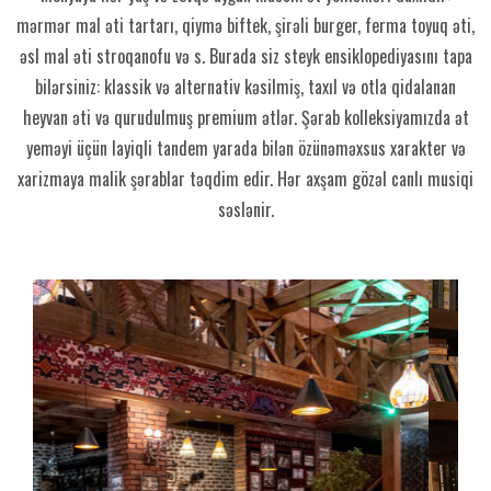
mərmər mal əti tartarı, qiymə biftek, şirəli burger, ferma toyuq əti,
əsl mal əti stroqanofu və s. Burada siz steyk ensiklopediyasını tapa
bilərsiniz: klassik və alternativ kəsilmiş, taxıl və otla qidalanan
heyvan əti və qurudulmuş premium ətlər. Şərab kolleksiyamızda ət
yeməyi üçün layiqli tandem yarada bilən özünəməxsus xarakter və
xarizmaya malik şərablar təqdim edir. Hər axşam gözəl canlı musiqi
səslənir.