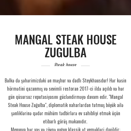
MANGAL STEAK HOUSE
ZUGULBA
Steak house
Bəlkə də şəhərimizdəki ən məşhur və dadlı Steykhausdur! Hər kəsin
hörmətini qazanmış və sevimli restoran 2017-ci ildə açılıb və hər
gün qüsursuz reputasiyasını gücləndirməyə davam edir. "Mangal
Steak House Zuğulba", diplomatik naharlardan tutmuş böyük ailə
şənliklərinə qədər mühüm tədbirlərə ev sahibliyi etmək üçün
etibarlı görüş məkanıdır.
Menyuya hər yaş və zövqə uyğun klassik ət yeməkləri daxildir: