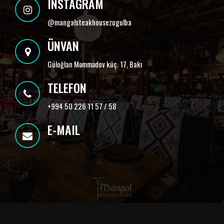
INSTAGRAM
@
mangalsteakhousezugulba
ÜNVAN
Güloğlan Məmmədov küç. 17, Bakı
TELEFON
+994 50 226 11 57 / 58
E-MAIL