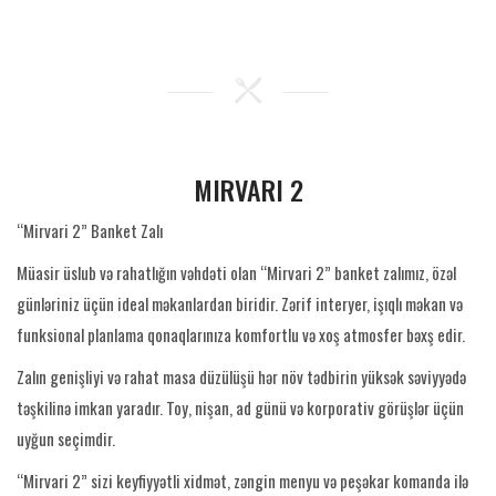
MIRVARI 2
“Mirvari 2” Banket Zalı
Müasir üslub və rahatlığın vəhdəti olan “Mirvari 2” banket zalımız, özəl
günləriniz üçün ideal məkanlardan biridir. Zərif interyer, işıqlı məkan və
funksional planlama qonaqlarınıza komfortlu və xoş atmosfer bəxş edir.
Zalın genişliyi və rahat masa düzülüşü hər növ tədbirin yüksək səviyyədə
təşkilinə imkan yaradır. Toy, nişan, ad günü və korporativ görüşlər üçün
uyğun seçimdir.
“Mirvari 2” sizi keyfiyyətli xidmət, zəngin menyu və peşəkar komanda ilə