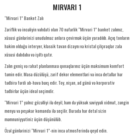
MIRVARI 1
“Mirvari 1” Banket Zalı
Zəriflik və incəliyin vəhdəti olan 70 nəfərlik “Mirvari 1” banket zalımız,
xüsusi günlərinizi unudulmaz anlara çevirmək üçün yaradılıb. Açıq tonların
hakim olduğu interyer, klassik tavan dizaynı və kristal çilçıraqlar zala
xüsusi dəbdəbə və işıltı qatır.
Zalın geniş və rahat planlanması qonaqlarınız üçün maksimum komfort
təmin edir. Masa düzülüşü, zərif dekor elementləri və incə detallar hər
tədbirə fərdi ab-hava bəxş edir. Toy, nişan, ad günü və korporativ
tədbirlər üçün ideal seçimdir.
“Mirvari 1” yalnız gözəlliyi ilə deyil, həm də yüksək səviyyəli xidmət, zəngin
menyu və peşəkar komanda ilə seçilir. Burada hər detal sizin
məmnuniyyətiniz üçün düşünülüb.
Özəl günlərinizi “Mirvari 1”-nin incə atmosferində qeyd edin.