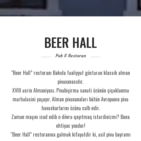
BEER HALL
Pub & Restoran
“Beer Hall” restoranı Bakıda fəaliyyət göstərən klassik alman
pivəxanasıdır.
XVIII əsrin Almaniyası. Pivəbişirmə sənəti özünün çiçəklənmə
mərhələsini yaşayır. Alman pivəxanaları bütün Avropanın pivə
həvəskarlarını özünə cəlb edir.
Zaman maşını icad edib o dövrə qayıtmaq istərdinizmi? Buna
ehtiyac yoxdur!
“Beer Hall” restoranına gəlmək kifayətdir ki, əsil pivə bayramı