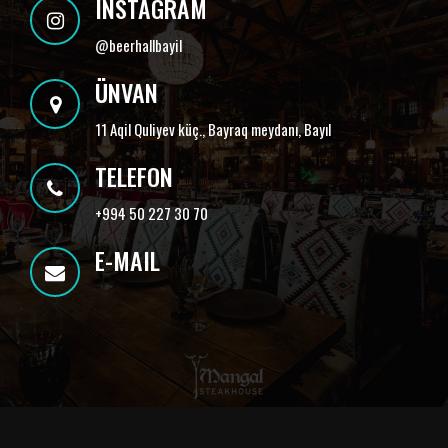
INSTAGRAM
@
beerhallbayil
ÜNVAN
11 Aqil Quliyev küç., Bayraq meydanı, Bayıl
TELEFON
+994 50 227 30 70
E-MAIL