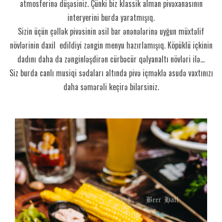
atmosferinə düşəsiniz. Çünki biz klassik alman pivəxanasının
interyerini burda yaratmışıq.
Sizin üçün çəllək pivəsinin əsil bar ənənələrinə uyğun müxtəlif
növlərinin daxil edildiyi zəngin menyu hazırlamışıq. Köpüklü içkinin
dadını daha da zənginləşdirən cürbəcür qəlyanaltı növləri ilə...
Siz burda canlı musiqi sədaları altında pivə içməklə asudə vaxtınızı
daha səmərəli keçirə bilərsiniz.